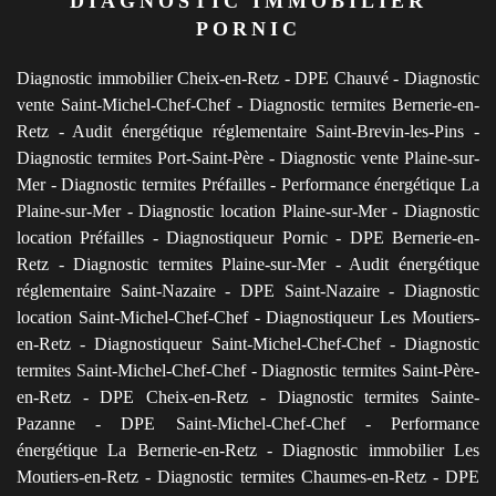
DIAGNOSTIC IMMOBILIER
PORNIC
Diagnostic immobilier Cheix-en-Retz
-
DPE Chauvé
-
Diagnostic
vente Saint-Michel-Chef-Chef
-
Diagnostic termites Bernerie-en-
Retz
-
Audit énergétique réglementaire Saint-Brevin-les-Pins
-
Diagnostic termites Port-Saint-Père
-
Diagnostic vente Plaine-sur-
Mer
-
Diagnostic termites Préfailles
-
Performance énergétique La
Plaine-sur-Mer
-
Diagnostic location Plaine-sur-Mer
-
Diagnostic
location Préfailles
-
Diagnostiqueur Pornic
-
DPE Bernerie-en-
Retz
-
Diagnostic termites Plaine-sur-Mer
-
Audit énergétique
réglementaire Saint-Nazaire
-
DPE Saint-Nazaire
-
Diagnostic
location Saint-Michel-Chef-Chef
-
Diagnostiqueur Les Moutiers-
en-Retz
-
Diagnostiqueur Saint-Michel-Chef-Chef
-
Diagnostic
termites Saint-Michel-Chef-Chef
-
Diagnostic termites Saint-Père-
en-Retz
-
DPE Cheix-en-Retz
-
Diagnostic termites Sainte-
Pazanne
-
DPE Saint-Michel-Chef-Chef
-
Performance
énergétique La Bernerie-en-Retz
-
Diagnostic immobilier Les
Moutiers-en-Retz
-
Diagnostic termites Chaumes-en-Retz
-
DPE